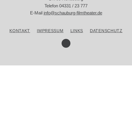
Telefon 04331 / 23 777
E-Mail
info@schauburg-filmtheater.de
SPECIALS
KONTAKT
IMPRESSUM
LINKS
DATENSCHUTZ
ÜBER UNS
KONTAKT
WERBUNG IM KINO