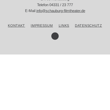
Telefon 04331 / 23 777
E-Mail
info@schauburg-filmtheater.de
SPECIALS
KONTAKT
IMPRESSUM
LINKS
DATENSCHUTZ
ÜBER UNS
KONTAKT
WERBUNG IM KINO