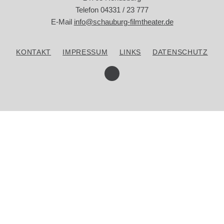
Telefon 04331 / 23 777
E-Mail
info@schauburg-filmtheater.de
SPECIALS
KONTAKT
IMPRESSUM
LINKS
DATENSCHUTZ
ÜBER UNS
KONTAKT
WERBUNG IM KINO